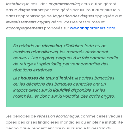
instable
que celui des
cryptomonnaies
, ceux qui ne gèrent
pas le
risque
finiront par être gérés par lui. Pour aller plus loin
dans l’apprentissage de
la gestion des risques
appliquée aux
i
nvestissements crypto
,
découvrez les ressources et
accompagnements
proposés sur
www.dnaparteners.com
.
En période de
récession
, d’inflation forte ou de
tensions géopolitiques, les marchés deviennent
nerveux. Les cryptos, perçues à la fois comme actifs
de refuge et spéculatifs, peuvent connaître des
réactions extrêmes.
Les
hausses de taux d’intérêt
, les crises bancaires
ou les décisions des banques centrales ont un
impact direct sur la
liquidité
disponible sur les
marchés… et donc sur la volatilité des actifs crypto.
Les périodes de
récession économique
, comme celles vécues
après des crises financières mondiales ou en pleine instabilité
géopolitique, rendent encore plus cruciale la
gestion du