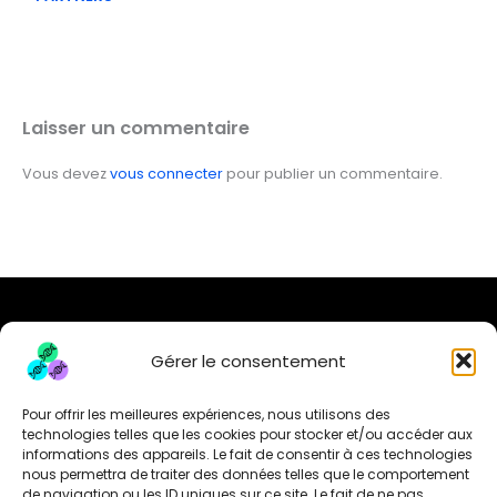
Laisser un commentaire
Vous devez
vous connecter
pour publier un commentaire.
Gérer le consentement
DNA Partners Services
Pour offrir les meilleures expériences, nous utilisons des
Media & Actualité
technologies telles que les cookies pour stocker et/ou accéder aux
informations des appareils. Le fait de consentir à ces technologies
À propos
nous permettra de traiter des données telles que le comportement
Contact
de navigation ou les ID uniques sur ce site. Le fait de ne pas