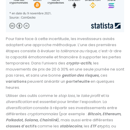
Pour faire face à cette incertitude, les investisseurs avisés
adoptent une approche méthodique. L’une des premières
étapes consiste à évaluer la
tolérance au risque
, c’est-à-dire
la capacité émotionnelle et financière à supporter les pertes
temporaires. Dans l’univers des
crypto-actifs
, les
mouvements de prix de 20 à 30% en une seule journée ne sont
pas rares, et sans une bonne
gestion des risques
,
ces
variations
peuvent anéantir un
portefeuille
en quelques
heures.
Utiliser des outils comme le
stop loss
, le
take profit
et la
diversification
est essentiel pour limiter l’exposition. La
diversification
consiste à répartir ses investissements entre
différentes
cryptomonnaies
(par exemple :
Bitcoin
,
Ethereum
,
Polkadot
,
Solana
,
Chainlink
), mais aussi entre différentes
classes d’actifs
comme les
stablecoins
, les
ETF cr
ypto
, ou