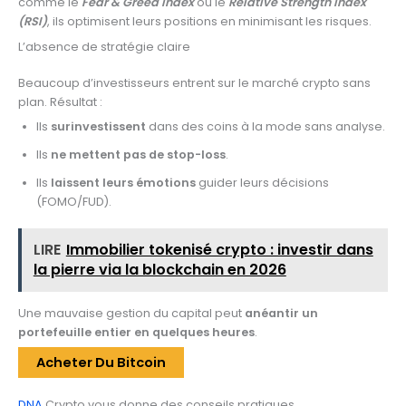
comme le
Fear & Greed Index
ou le
Relative Strength Index
(RSI)
, ils optimisent leurs positions en minimisant les risques.
L’absence de stratégie claire
Beaucoup d’investisseurs entrent sur le marché crypto sans
plan. Résultat :
Ils
surinvestissent
dans des coins à la mode sans analyse.
Ils
ne mettent pas de stop-loss
.
Ils
laissent leurs émotions
guider leurs décisions
(FOMO/FUD).
LIRE
Immobilier tokenisé crypto : investir dans
la pierre via la blockchain en 2026
Une mauvaise gestion du capital peut
anéantir un
portefeuille entier en quelques heures
.
Acheter Du Bitcoin
DNA
Crypto vous donne des conseils pratiques