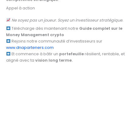
Appel à action
Ne soyez pas un joueur. Soyez un investisseur stratégique.
Télécharge dès maintenant notre
Guide complet sur le
Money Management crypto
Rejoins notre communauté d’investisseurs sur
www.dnaparteners.com
Et commence à bâtir un
portefeuille
résilient, rentable, et
aligné avec ta
vision long terme.
C’est quoi le money management en trading ?
Comment calculer le money management ?
Qu’est-ce que le trade management ?
Comment gérer son capital en trading ?
Quelle est la règle 3 5 7 dans le trading ?
Comment puis-je gagner 500 $ par jour en trading ?
Quelle est la règle 5-3-1 sur le Forex ?
Qu’est-ce que la loi de Kelly ?
Quelle est la taille d’un lot en trading ?