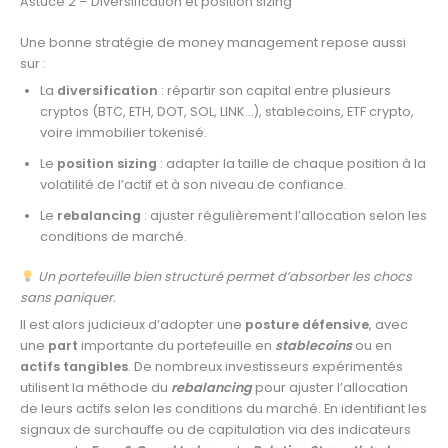
Astuce 2 – Diversification et position sizing
Une bonne stratégie de money management repose aussi
sur :
La
diversification
: répartir son capital entre plusieurs
cryptos (BTC, ETH, DOT, SOL, LINK…), stablecoins, ETF crypto,
voire immobilier tokenisé.
Le
position sizing
: adapter la taille de chaque position à la
volatilité de l’actif et à son niveau de confiance.
Le
rebalancing
: ajuster régulièrement l’allocation selon les
conditions de marché.
Un portefeuille bien structuré permet d’absorber les chocs
sans paniquer.
Il est alors judicieux d’adopter une
posture défensive
, avec
une
part
importante du portefeuille en
stablecoins
ou en
actifs tangibles
. De nombreux investisseurs expérimentés
utilisent la méthode du
rebalancing
pour ajuster l’allocation
de leurs actifs selon les conditions du marché. En identifiant les
signaux de surchauffe ou de capitulation via des indicateurs