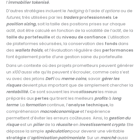
l’
immobilier tokenisé
.
D’autres stratégies incluent le
hedging
à l’aide d’
options
ou de
futures
, très utilisées par les
traders
professionnels
.
Le
position sizing
,
soit la taille des positions prises sur chaque
actif, doit être calculé en fonction de la volatilité de l’actif, de la
taille du portefeuille
et du
niveau de confiance
. L’utilisation
de plateformes sécurisées, la conservation des
fonds
dans
des
wallets froids
, et l’évaluation régulière des
performances
font également partie d’une gestion saine du portefeuille.
Dans un contexte où des projets prometteurs peuvent générer
un
x100
aussi vite qu’ils peuvent s’écrouler, comme cela s’est
vu avec des jetons
DeFi
ou
meme coins
, savoir
gérer les
risques
devient plus important que de simplement chercher la
rentabilité.
Ce sont souvent les inve
stisseurs
les mieux
préparés aux
pertes
qui tirent les meilleurs
profits
à
long
terme
. La
formation
continue, l’
analyse technique,
la
compréhension
macroéconomique
et l’expérience
permettent d’éviter les erreurs coûteuses. Ainsi, la
gestion du
risque
est un
pilier
de la
réussite
en
investissement crypto
. Elle
dépasse la simple
spéculation
pour devenir une véritable
stratégie
d
’optimisation patrimoniale
. Sur un
marché
aussi