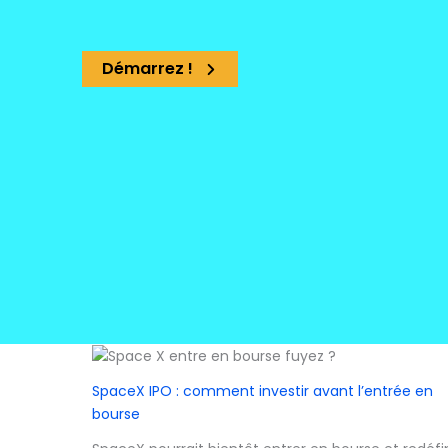
Démarrez !
SpaceX IPO : comment investir avant l’entrée en
bourse