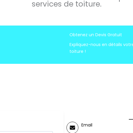
services de toiture.
Obtenez un Devis Gratuit
Expliquez-nous en détails vo
toiture !
Email