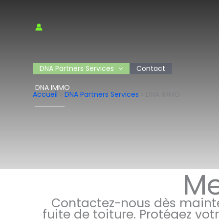
Aller
au
contenu
DNA Partners Services
Contact
DNA IMMO
Accueil
»
DNA Partners Services
»
DNA IMMO
Me
Contactez-nous dès mainten
fuite de toiture. Protégez v