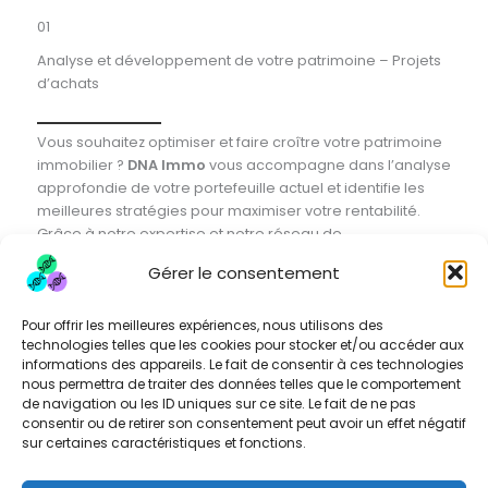
01
Analyse et développement de votre patrimoine – Projets
d’achats
Vous souhaitez optimiser et faire croître votre patrimoine
immobilier ?
DNA Immo
vous accompagne dans l’analyse
approfondie de votre portefeuille actuel et identifie les
meilleures stratégies pour maximiser votre rentabilité.
Grâce à notre expertise et notre réseau de
professionnels, nous vous aidons à structurer vos
Gérer le consentement
investissements, à sécuriser vos placements et à
accélérer votre croissance patrimoniale. Bénéficiez d’une
approche sur-mesure pour atteindre vos objectifs
Pour offrir les meilleures expériences, nous utilisons des
technologies telles que les cookies pour stocker et/ou accéder aux
financiers en toute sérénité.
informations des appareils. Le fait de consentir à ces technologies
nous permettra de traiter des données telles que le comportement
de navigation ou les ID uniques sur ce site. Le fait de ne pas
consentir ou de retirer son consentement peut avoir un effet négatif
sur certaines caractéristiques et fonctions.
02