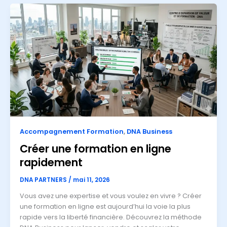
Créer
une
formation
en
ligne
rapidement
Accompagnement Formation
,
DNA Business
Créer une formation en ligne
rapidement
DNA PARTNERS
/
mai 11, 2026
Vous avez une expertise et vous voulez en vivre ? Créer
une formation en ligne est aujourd’hui la voie la plus
rapide vers la liberté financière. Découvrez la méthode