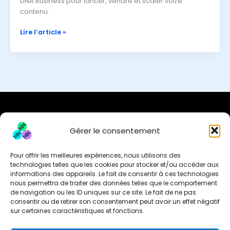
DNA Business pour lancer, vendre et scaler votre
contenu.
Lire l’article »
Gérer le consentement
DNA Partners Services
Pour offrir les meilleures expériences, nous utilisons des
Media & Actualité
technologies telles que les cookies pour stocker et/ou accéder aux
informations des appareils. Le fait de consentir à ces technologies
À propos
nous permettra de traiter des données telles que le comportement
Contact
de navigation ou les ID uniques sur ce site. Le fait de ne pas
consentir ou de retirer son consentement peut avoir un effet négatif
Politique de la vie privée
sur certaines caractéristiques et fonctions.